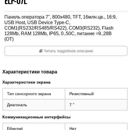
ELP-07L
Панель оператора 7", 800х480, TFT, 16млн.цв., 16:9,
USB Host, USB Device Type-C,
COM1(RS232/RS485/RS422), COM3(RS232), Flash
128Mb, RAM 128Mb, IP65, 0..50С, питание =9..28В
(ОТ)
Читать подробное описание
Характеристики товара
Характеристики экрана
Тип сенсорного экрана
Резистивный
Диагональ
7
"
Коммуникационные интерфейсы
Ethernet
Нет