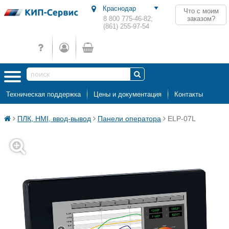
Что с моим
заказом?
8 800 775-46-82;
(861) 255-97-54
Техническая поддержка
Цены и документация
Контакты
ПЛК, HMI, ввод-вывод
Панели оператора
ELP-07L